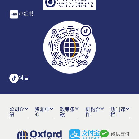
小红书
抖音
公司介
资源中
政策条
机构合
热门课
绍
心
款
作
程