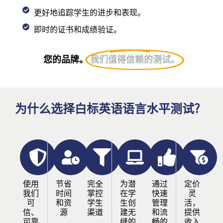
更好地追踪学生的进步和表现。
即时的证书和成绩验证。
您的品牌。
我们值得信赖的测试。
为什么选择白标英语语言水平测试?
使用
节省
完全
为潜
通过
定价
我们
时间
掌控
在学
快速
灵
可
和资
学生
生创
管理
活，
信、
源
渠道
建无
和流
提供
可靠
缝的
畅的
收入