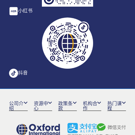
小红书
抖音
公司介
资源中
政策条
机构合
热门课
绍
心
款
作
程