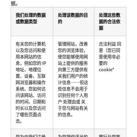
据。
我们处理的数据
处理该数据的目
处理这些数
或数据类型
的
据的合法依
据
有关您的计算机
管理网站，改善
合法利益 同
以及您访问和使
您的浏览体验，
意（您已同
用本网站的信
使您能够使用网
意使用非必
息，例如您的 IP
站上提供的服务
要的
地址、地理位
向第三方提供有
cookie*
置、设备、互联
关我们用户的统
网浏览器和操作
计信息——但这
系统、您如何访
些信息不会用于
问该网站、访问
识别任何个人用
的时间、日期和
户 处理由或 关
时长以及您访问
于您与网站有关
了哪些页面点
的信息。
击。
您为向我们注册
为您提供适当的
履行与您签