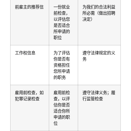
前雇主的推荐信
一份就业
为我们的合法利益
前检查，
所必需（做出招聘
以评估您
决定）
是否适合
所申请的
职位
工作权信息
为了评估
遵守法律规定的义
你是否有
务
资格担任
您所申请
的职务
雇用前检查，如
雇用前检
遵守法律义务；履
犯罪记录检查
查，以评
行监管检查
估你是否
适合你所
申请的职
位