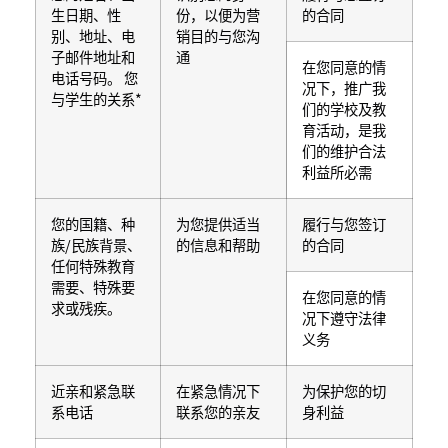
生日期、性
份，以便为营
的合同
别、地址、电
销目的与您沟
子邮件地址和
通
在您同意的情
电话号码。 您
况下，推广我
与学生的关系*
们的学校及教
育活动，是我
们的维护合法
利益所必需
您的国籍、种
为您提供适当
履行与您签订
族/民族背景、
的信息和帮助
的合同
任何特殊教育
需要、特殊要
在您同意的情
求或残疾。
况下遵守法律
义务
近亲和紧急联
在紧急情况下
为保护您的切
系电话
联系您的亲友
身利益