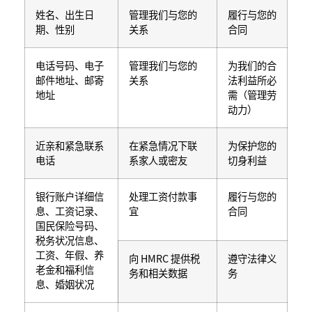
姓名、出生日
管理我们与您的
履行与您的
期、性别
关系
合同
电话号码、电子
管理我们与您的
为我们的合
邮件地址、邮寄
关系
法利益所必
地址
需（管理劳
动力）
近亲和紧急联系
在紧急情况下联
为保护您的
电话
系家人或密友
切身利益
银行账户详细信
处理工资付款事
履行与您的
息、工资记录、
宜
合同
国民保险号码、
税务状况信息、
工资、年假、养
向 HMRC 提供税
遵守法律义
老金和福利信
务和相关数据
务
息、婚姻状况