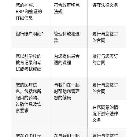
您的护照、
符合政府移民
遵守法律义务
BRP 和签证的
法规
详细信息
银行账户明细*
管理付款和退
履行与您签订
款
的合同
您以前学校的
为您提供最合
履行与您签订
教育记录和考
适的课程
的合同
试或考试成绩
您的医疗信
与我们在一起
履行与您签订
息，包括您所
时帮助您管理
的合同
服用的药物、
您的健康
过敏信息及饮
在您同意的情
食要求
况下遵守法律
义务
您在 OIDI Ltd
在与我们一起
履行与您签订