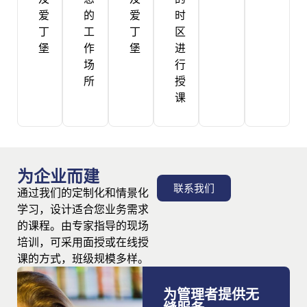
爱
的
爱
时
丁
工
丁
区
堡
作
堡
进
场
行
所
授
课
为企业而建
联系我们
通过我们的定制化和情景化
学习，设计适合您业务需求
的课程。由专家指导的现场
培训，可采用面授或在线授
课的方式，班级规模多样。
为管理者提供无