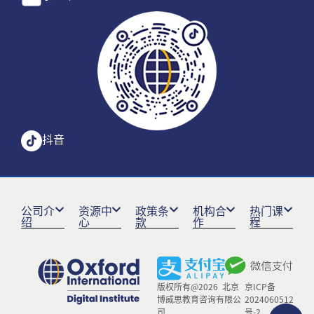
抖音
公司介
资源中
政策条
机构合
热门课
绍
心
款
作
程
版权所有@2026 北京
京ICP备
博威思教育咨询有限公
2024060512
司
号-2