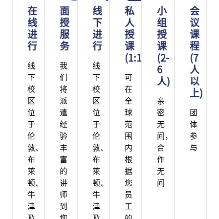
在
面
线
私
小
会
线
授
下
人
组
议
进
服
进
授
授
课
行
务
行
课
课
程
(1:1)
(2-
(7
线
我
线
6
人
下
们
下
可
人)
以
校
将
校
在
上)
区
派
区
全
亲
位
遣
位
球
密
团
于
经
于
范
无
体
伦
验
伦
围
间，
参
敦、
丰
敦、
内
合
与
布
富
布
根
作
莱
的
莱
据
无
顿、
讲
顿、
您
间
牛
师
牛
员
津
到
津
工
及
您
及
的