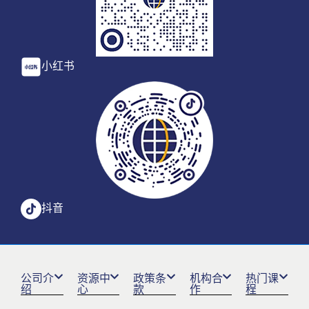
小红书
抖音
公司介
资源中
政策条
机构合
热门课
绍
心
款
作
程