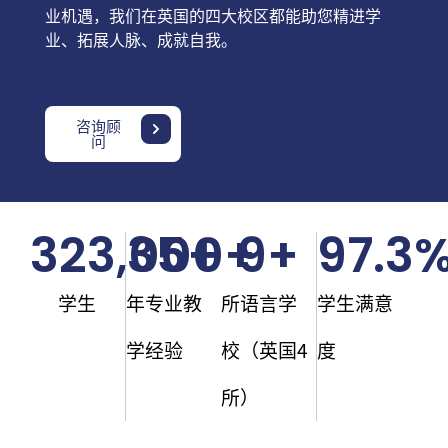
业机遇，我们在英国的四大校区都能助您精进学
业、拓展人脉、成就自我。
咨询顾
问
323,000
35
+
+
9
+
97.3
学生
年专业教
所语言学
学生满意
学经验
校（英国4
度
所）