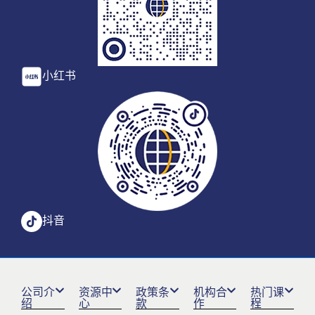
小红书
抖音
公司介
资源中
政策条
机构合
热门课
绍
心
款
作
程